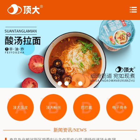
首页
关于我们
品牌家族
产品展示
新闻资讯
联系我们
顶大面皮
顶大粉丝
巴巴脆
电子商务
新闻资讯/NEWS
秦皇岛北戴河新区管委彭云主任莅临公司 调研促进顶大集团产业转型升级工作...